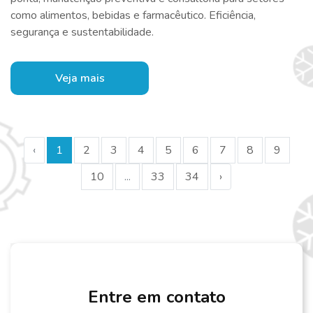
como alimentos, bebidas e farmacêutico. Eficiência,
segurança e sustentabilidade.
Veja mais
‹
1
2
3
4
5
6
7
8
9
10
...
33
34
›
Entre em contato