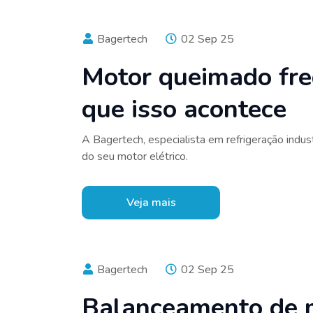
Bagertech
02 Sep 25
Motor queimado fre
que isso acontece
A Bagertech, especialista em refrigeração indus
do seu motor elétrico.
Veja mais
Bagertech
02 Sep 25
Balanceamento de mo