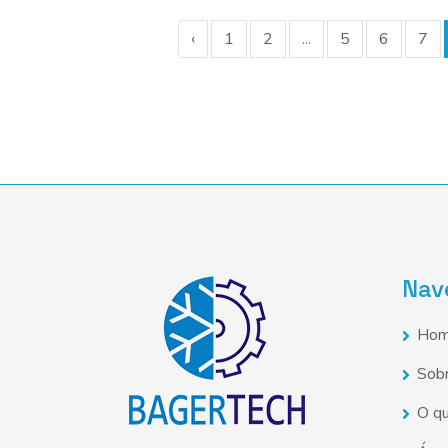
‹
1
2
...
5
6
7
Nav
Ho
Sob
O q