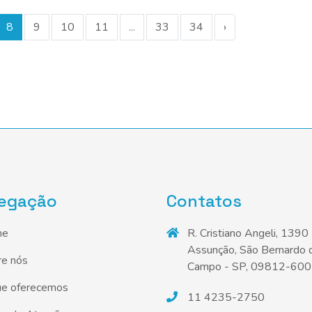
8
9
10
11
...
33
34
›
egação
Contatos
me
R. Cristiano Angeli, 1390 
Assunção, São Bernardo 
re nós
Campo - SP, 09812-600
ue oferecemos
11 4235-2750