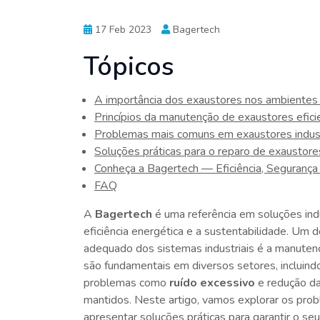
17 Feb 2023
Bagertech
Tópicos
A importância dos exaustores nos ambientes i
Princípios da manutenção de exaustores efici
Problemas mais comuns em exaustores indust
Soluções práticas para o reparo de exaustores
Conheça a Bagertech — Eficiência, Segurança 
FAQ
A
Bagertech
é uma referência em soluções indu
eficiência energética e a sustentabilidade. Um d
adequado dos sistemas industriais é a manute
são fundamentais em diversos setores, incluindo
problemas como
ruído excessivo
e redução da
mantidos. Neste artigo, vamos explorar os pr
apresentar soluções práticas para garantir o s