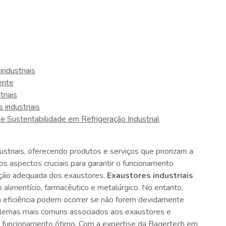
ndustriais
ente
riais
 industriais
e Sustentabilidade em Refrigeração Industrial
striais, oferecendo produtos e serviços que priorizam a
os aspectos cruciais para garantir o funcionamento
nção adequada dos exaustores.
Exaustores industriais
 alimentício, farmacêutico e metalúrgico. No entanto,
 eficiência podem ocorrer se não forem devidamente
oblemas mais comuns associados aos exaustores e
eu funcionamento ótimo. Com a expertise da Bagertech em