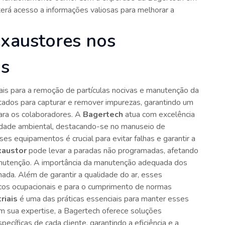
terá acesso a informações valiosas para melhorar a
exaustores nos
is
tais para a remoção de partículas nocivas e manutenção da
tados para capturar e remover impurezas, garantindo um
ara os colaboradores. A
Bagertech
atua com excelência
idade ambiental, destacando-se no manuseio de
ses equipamentos é crucial para evitar falhas e garantir a
xaustor
pode levar a paradas não programadas, afetando
nutenção. A importância da manutenção adequada dos
da. Além de garantir a qualidade do ar, esses
cos ocupacionais e para o cumprimento de normas
riais
é uma das práticas essenciais para manter esses
sua expertise, a Bagertech oferece soluções
cíficas de cada cliente, garantindo a eficiência e a