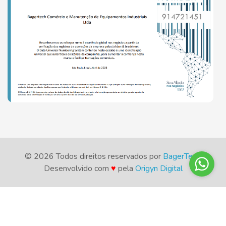
© 2026 Todos direitos reservados por
BagerTech
.
Desenvolvido com
♥
pela
Origyn Digital
X
Cookies e Privacidade
Este site usa cookies e tecnologias afins, que são pequenos