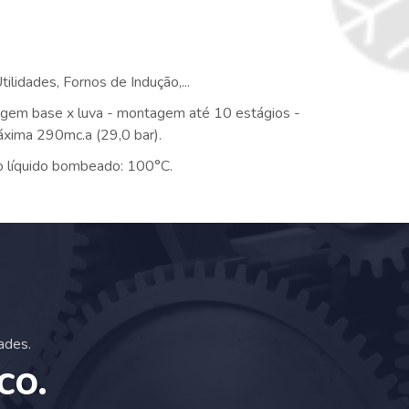
tilidades, Fornos de Indução,...
agem base x luva - montagem até 10 estágios -
áxima 290mc.a (29,0 bar).
o líquido bombeado: 100°C.
ades.
co.