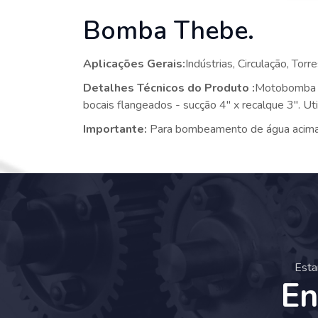
Bomba Thebe.
Aplicações Gerais:
Indústrias, Circulação, Tor
Detalhes Técnicos do Produto :
Motobomba c
bocais flangeados - sucção 4" x recalque 3". U
Importante:
Para bombeamento de água acima 
Esta
En