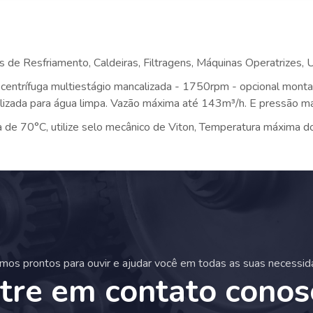
res de Resfriamento, Caldeiras, Filtragens, Máquinas Operatrizes, U
entrífuga multiestágio mancalizada - 1750rpm - opcional mont
tilizada para água limpa. Vazão máxima até 143m³/h. E pressão m
de 70°C, utilize selo mecânico de Viton, Temperatura máxima d
mos prontos para ouvir e ajudar você em todas as suas necessid
tre em contato conos