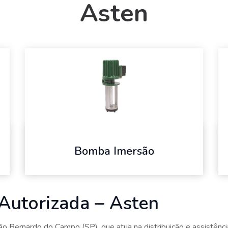
Asten
Bomba Imersão
 Autorizada – Asten
ernardo do Campo (SP), que atua na distribuição e assistência