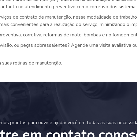
tuar tanto no atendimento preventivo como corretivo dos sistem
rviços de contrato de manutenção, nessa modalidade de trabalho 
o mais convenientes para a realização do serviço, minimizando o i
reventiva, corretiva, reformas de moto-bombas e no forneciment
isão, ou peças sobressalentes? Agende uma visita avaliativa o
a suas rotinas de manutenção.
mos prontos para ouvir e ajudar você em todas as suas necessid
tre em contato conos