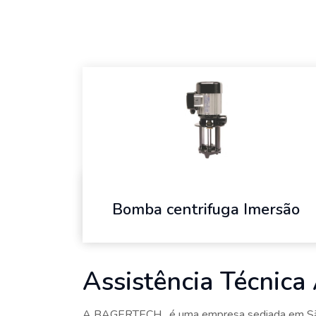
Bomba centrifuga Imersão
Assistência Técnica
A BAGERTECH , é uma empresa sediada em São B